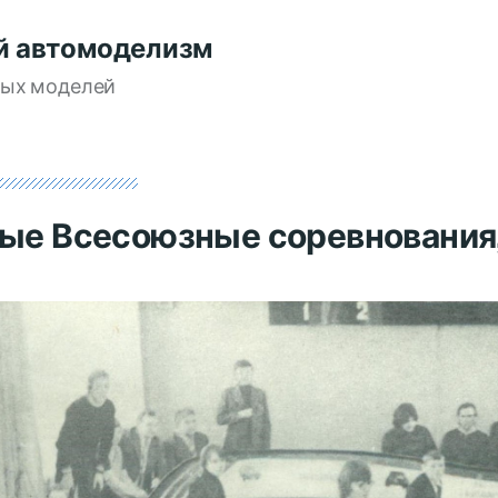
й автомоделизм
вых моделей
ые Всесоюзные соревнования,