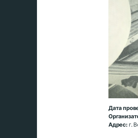
Дата пров
Организат
Адрес:
г. 