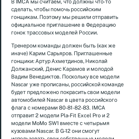
В IMCA мы считаем, что должны что-то
сделать, чтобы помочь российским
гонщикам. Поэтому мы решили отправить
официальное приглашение в Федерацию
гонок трассовых моделей России.
Тренером команды должен быть (как же
иначе) Карим Сарьяров. Приглашенные
гонщики: Артур Ахметдинов, Николай
Должанский, Денис Карамов и молодой
Вадим Венедиктов. Поскольку все модели
Nascar уже прописаны, российской команде
будет предложено покрасить свои модели
автомобилей Nascar в цвета российского
флага с номерами 80-81-82-83. IMCA
отправит 2 модели Pla-Fit Excel Pro и 2
модели MoMo SW1 вместе с четырьмя
кузовами Nascar. В G-12 они смогут
использовать свои собственные модели.