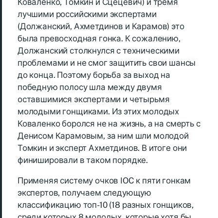
Коваленко, Томкин и Сцецевич) и тремя
лучшими российскими экспертами
(Должанский, Ахметдинов и Карамов) это
была превосходная гонка. К сожалению,
Должанский столкнулся с техническими
проблемами и не смог защитить свои шансы
до конца. Поэтому борьба за выход на
победную полосу шла между двумя
оставшимися экспертами и четырьмя
молодыми гонщиками. Из этих молодых
Коваленко боролся не на жизнь, а на смерть с
Денисом Карамовым, за ним шли молодой
Томкин и эксперт Ахметдинов. В итоге они
финишировали в таком порядке.
Применяя систему очков IOC к пяти гонкам
экспертов, получаем следующую
классификацию топ-10 (18 разных гонщиков,
среди которых 8 молодых, которые хотя бы