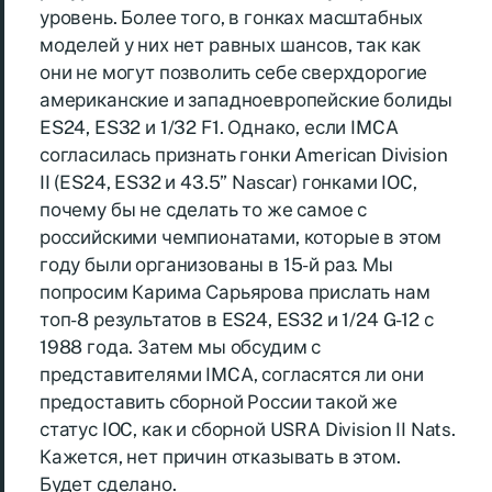
уровень. Более того, в гонках масштабных
моделей у них нет равных шансов, так как
они не могут позволить себе сверхдорогие
американские и западноевропейские болиды
ES24, ES32 и 1/32 F1. Однако, если IMCA
согласилась признать гонки American Division
II (ES24, ES32 и 43.5” Nascar) гонками IOC,
почему бы не сделать то же самое с
российскими чемпионатами, которые в этом
году были организованы в 15-й раз. Мы
попросим Карима Сарьярова прислать нам
топ-8 результатов в ES24, ES32 и 1/24 G-12 с
1988 года. Затем мы обсудим с
представителями IMCA, согласятся ли они
предоставить сборной России такой же
статус IOC, как и сборной USRA Division II Nats.
Кажется, нет причин отказывать в этом.
Будет сделано.