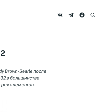
32
y Brown-Searle после
n 32 в большинстве
 трех элементов.