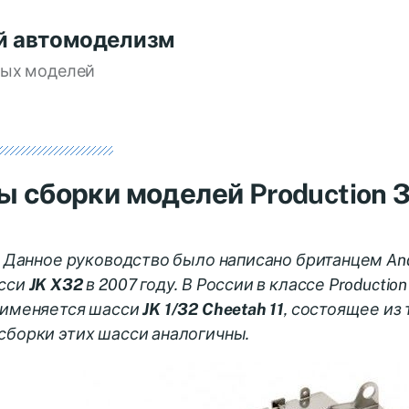
й автомоделизм
вых моделей
ы сборки моделей Production 
: Данное руководство было написано британцем And
сси
JK X32
в 2007 году. В России в классе Productio
рименяется шасси
JK 1/32 Cheetah 11
, состоящее из
сборки этих шасси аналогичны.