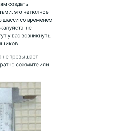
вам создать
ами, это не полное
го шасси со временем
жалуйста, не
т у вас возникнуть,
нщиков.
на не превышает
уратно сожмите или