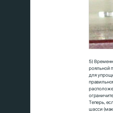
5) Временн
рояльной 
для упроще
правильном
расположен
ограничит
Теперь, ес
шасси (мак