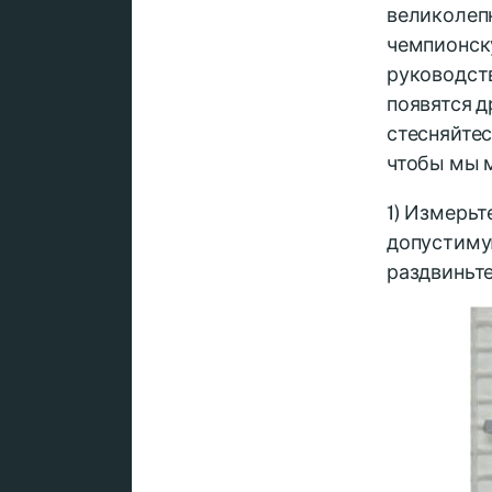
великолепн
чемпионску
руководств
появятся д
стесняйтес
чтобы мы м
1) Измерьт
допустиму
раздвиньте