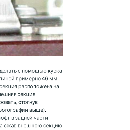
сделать с помощью куска
линой примерно 46 мм
 секция расположена на
нешняя секция
овать, отогнув
фотографии выше).
люфт в задней части
гка сжав внешнюю секцию