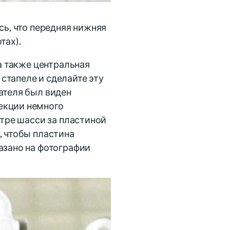
сь, что передняя нижняя
тах).
 а также центральная
стапеле и сделайте эту
ателя был виден
екции немного
нтре шасси за пластиной
, чтобы пластина
азано на фотографии