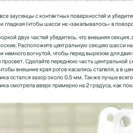
 все заусенцы с контактных поверхностей и убедите
и гладкая (чтобы шасси не «закапывалось» в поворо
боркой двух частей убедитесь, что внешняя секция,
оские. Расположите центральную секцию шасси на 
и немного вогнутой, чтобы перед вырезом для двиг
 просвет. Сделайте переднюю часть центральной с
чтобы внешние края рогов касались стапеля, а в це
ка остался зазор около 0,5 мм. Также лучше всего
ка смотрела вверх примерно на 2 градуса, как пок