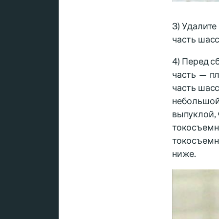
3) Удалите
часть шасс
4) Перед с
часть — пл
часть шасс
небольшой
выпуклой, 
токосъемни
токосъемни
ниже.