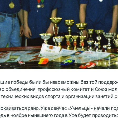
ящие победы были бы невозможны без той поддерж
во объединения, профсоюзный комитет и Союз мо
технических видов спорта и организации занятий с
окаиваться рано. Уже сейчас «Умельцы» начали по
едь в ноябре нынешнего года в Уфе будет проводить