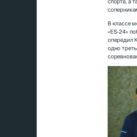
спорта, а 
соперникам
В классе м
«ES-24» по
опередил К
одно треть
соревнован