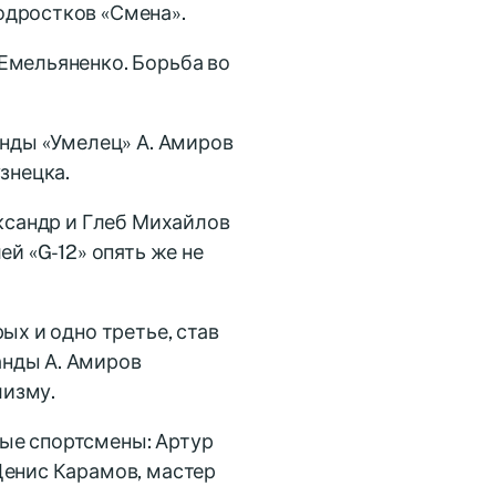
одростков «Смена».
Емельяненко. Борьба во
анды «Умелец» А. Амиров
знецка.
ександр и Глеб Михайлов
ей «G-12» опять же не
ых и одно третье, став
анды А. Амиров
лизму.
ые спортсмены: Артур
Денис Карамов, мастер