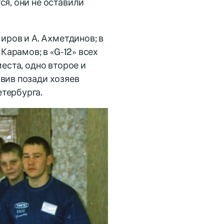
ся, они не оставили
иров и А. Axметдинов; в
Карамов; в «G-12» всех
еста, одно второе и
вив позади хозяев
тербурга.