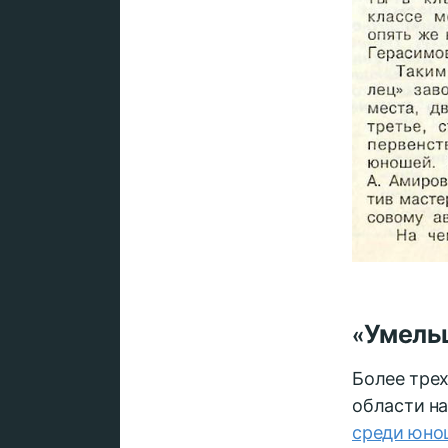
«Умель
Более трех
области н
среди юно