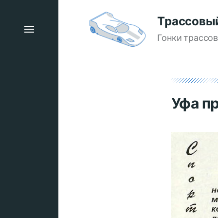
Трассовы
Гонки трассо
Уфа п