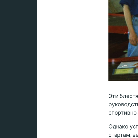
Эти блест
руководст
спортивно-
Однако усп
стартам, в