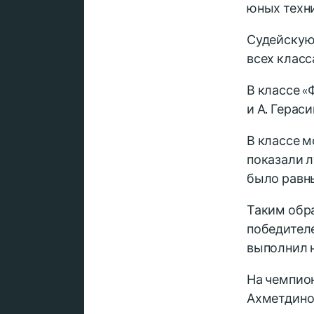
юных техн
Судейскую 
всех клас
В классе «
и А. Герас
В классе м
показали л
было равны
Таким обра
победител
выполнил 
На чемпио
Ахметдинов