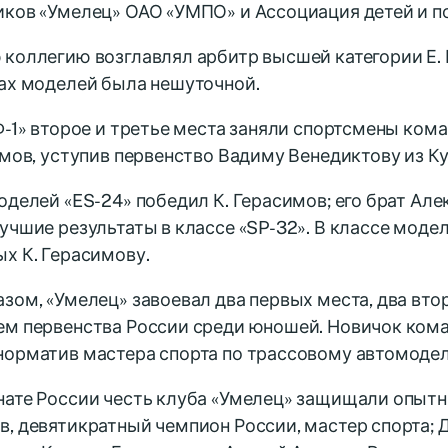
иков «Умелец» ОАО «УМПО» и Ассоциация детей и п
коллегию возглавлял арбитр высшей категории Е. 
сах моделей была нешуточной.
Ф-1» второе и третье места заняли спортсмены ком
имов, уступив первенство Вадиму Венедиктову из Ку
оделей «ES-24» победил К. Герасимов; его брат Ал
учшие результаты в классе «SP-32». В классе модел
х К. Герасимову.
зом, «Умелец» завоевал два первых места, два втор
ем первенства России среди юношей. Новичок ком
норматив мастера спорта по трассовому автомоде
нате России честь клуба «Умелец» защищали опытн
, девятикратный чемпион России, мастер спорта; 