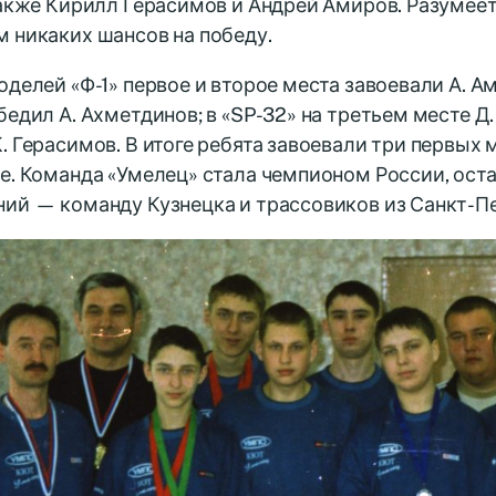
также Кирилл Герасимов и Андрей Амиров. Разумеет
 никаких шансов на победу.
оделей «Ф-1» первое и второе места завоевали А. Ам
бедил А. Ахметдинов; в «SP-32» на третьем месте Д. 
. Герасимов. В итоге ребята завоевали три первых м
е. Команда «Умелец» стала чемпионом России, оста
ий — команду Кузнецка и трассовиков из Санкт-Пе