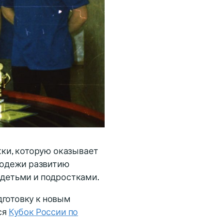
ки, которую оказывает
лодежи развитию
 детьми и подростками.
дготовку к новым
ся
Кубок России по