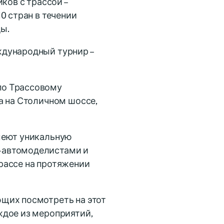
ков с трассой –
0 стран в течении
ы.
ждународный турнир –
по Трассовому
a на Столичном шоссе,
меют уникальную
-автомоделистами и
рассе на протяжении
щих посмотреть на этот
ждое из мероприятий,