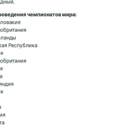
одный.
роведения чемпионатов мира:
словакия
кобритания
рланды
кая Республика
ия
кобритания
ия
а
яндия
ия
я
ия
та