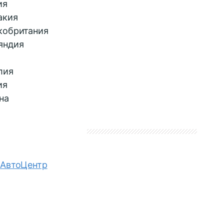
ия
акия
кобритания
яндия
лия
ия
на
АвтоЦентр