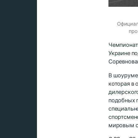
Официал
про
Чемпионата
Украине по
Соревнован
В шоуруме 
которая в 
дилерского
подобных 
специально
спортсмен
мировым с