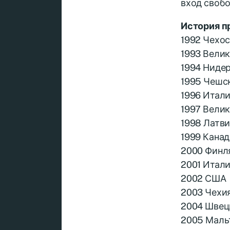
вход своб
История п
1992 Чехо
1993 Вели
1994 Ниде
1995 Чешс
1996 Итал
1997 Вели
1998 Латв
1999 Канад
2000 Финл
2001 Итал
2002 США
2003 Чехи
2004 Швец
2005 Маль