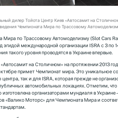
ьный дилер Тойота Центр Киев «Автосамит на Столично
ведения Чемпионата Мира по Трассовому Автомоделизму (
 Мира по Трассовому Автомоделизму (Slot Cars Rac
д эгидой международной организации ISRA с 3 по 14
ия такого уровня проводятся в Украине впервые.
«Автосамит на Столичном» на протяжении 2013 год
октябре примет Чемпионат мира. Это уникальное со
 центра, так и для ISRA, которая прежде не органи
публичных автомобильных локациях. Отметим, что 
 изготовлена организаторами мундиаля в Украине 
ов «Валико Моторс» для Чемпионата Мира и соотв
тандартам.