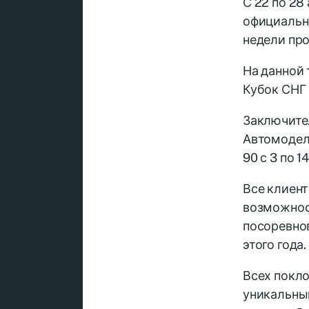
С 22 по 28
официальна
недели пр
На данной
Кубок СНГ 
Заключите
Автомодели
90 с 3 по 1
Все клиен
возможнос
посоревно
этого года.
Всех покл
уникальный