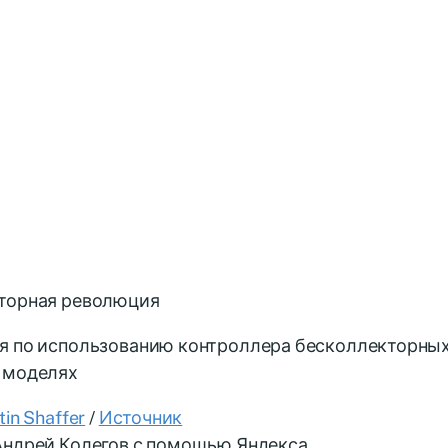
торная революция
я по использованию контроллера бесколлекторных
 моделях
tin Shaffer
/
Источник
ндрей Колегов с помощью Яндекса