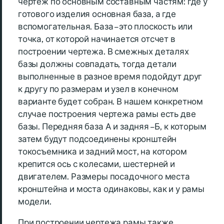
чертеж по основным составным частям: где у
готового изделия основная база, а где
вспомогательная. База – это плоскость или
точка, от которой начинается отсчет в
построении чертежа. В смежных деталях
базы должны совпадать, тогда детали
выполненные в разное время подойдут друг
к другу по размерам и узел в конечном
варианте будет собран. В нашем конкретном
случае построения чертежа рамы есть две
базы. Передняя база А и задняя – Б, к которым
затем будут подсоединены кронштейн
токосъемника и задний мост, на котором
крепится ось с колесами, шестерней и
двигателем. Размеры посадочного места
кронштейна и моста одинаковы, как и у рамы
модели.
При построении чертежа рамы также