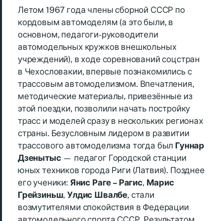
Летом 1967 года члены сборной СССР по
кордовым автомоделям (а это были, в
основном, педагоги-руководители
автомодельных кружков внешкольных
учреждений), в ходе соревнований соцстран
в Чехословакии, впервые познакомились с
трассовым автомоделизмом. Впечатления,
методические материалы, привезённые из
этой поездки, позволили начать постройку
трасс и моделей сразу в нескольких регионах
страны. Безусловным лидером в развитии
трассового автомоделизма тогда был
Гуннар
Дзенытыс
— педагог Городской станции
юных техников города Риги (Латвия). Позднее
его ученики:
Янис Раге – Рагис
,
Марис
Грейзиньш
,
Улдис Швалбе
, стали
возмутителями спокойствия в Федерации
автомодельного спорта СССР. Результатом