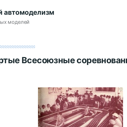
й автомоделизм
вых моделей
ртые Всесоюзные соревнован