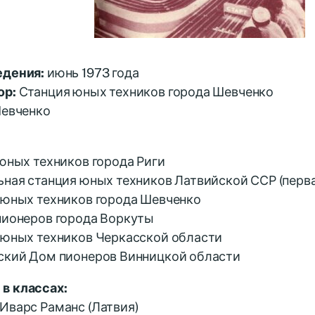
едения:
июнь 1973 года
ор:
Станция юных техников города Шевченко
Шевченко
 юных техников города Риги
ьная станция юных техников Латвийской ССР (перв
 юных техников города Шевченко
пионеров города Воркуты
 юных техников Черкасской области
вский Дом пионеров Винницкой области
в классах:
Иварс Раманс (Латвия)