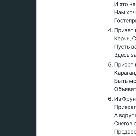
И это не
Нам хоч
Гостепр
Привет 
Керчь, 
Пусть 
Здесь з
Привет 
Караган
Быть мо
Объявят
Из Фрун
Приехал
А вдруг
Снегов 
Предвес