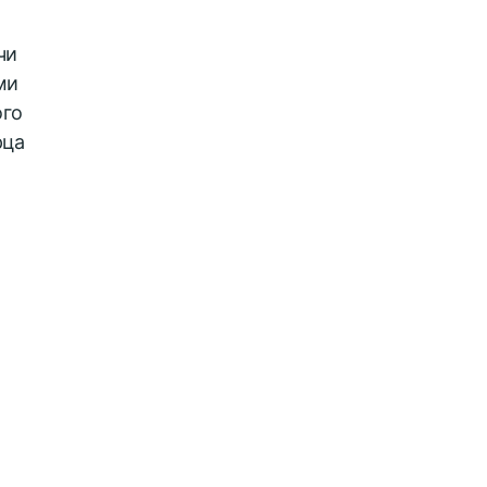
чи
ми
ого
рца