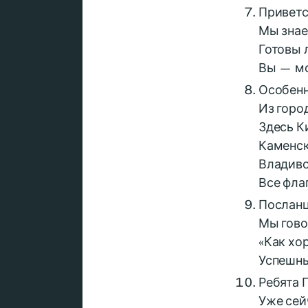
Приветс
Мы знае
Готовы 
Вы — мо
Особенн
Из горо
Здесь Ки
Каменск
Владиво
Все флаг
Посланц
Мы гово
«Как хо
Успешны
Ребята 
Уже сей