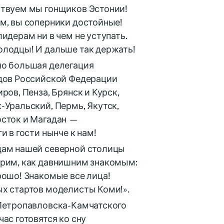
твуем мы гонщиков Эстонии!
м, вы соперники достойные!
лидерам ни в чем не уступать.
лодцы! И дальше так держать!
о большая делегация
дов Российской Федерации
ров, Пенза, Брянск и Курск,
-Уральский, Пермь, Якутск,
сток и Магадан —
и в гости нынче к нам!
ам нашей северной столицы
рим, как давнишним знакомым:
рошо! Знакомые все лица!
х стартов моделисты Коми!».
Петропавловска-Камчатского
час готовятся ко сну