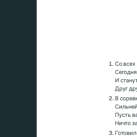
Со всех
Сегодня
И стану
Друг др
В сорев
Сильней
Пусть в
Ничто за
Готовил