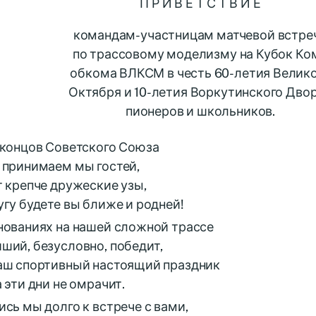
П Р И В Е Т С Т В И Е
командам-участницам матчевой встре
по трассовому моделизму на Кубок Ко
обкома ВЛКСМ в честь 60-летия Велик
Октября и 10-летия Воркутинского Дво
пионеров и школьников.
 концов Советского Союза
 принимаем мы гостей,
т крепче дружеские узы,
угу будете вы ближе и родней!
нованиях на нашей сложной трассе
ший, безусловно, победит,
аш спортивный настоящий праздник
 эти дни не омрачит.
ись мы долго к встрече с вами,