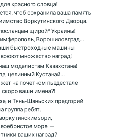
 для красного словца!
ется, чтоб сохранила ваша память
иимство Воркутинского Дворца.
посланцам щирой* Украины!
Симферополь, Ворошиловград…
ваши быстроходные машины
авоюют множество наград!
наш моделистам Казахстана!
да, целинный Кустанай…
жет на почетном пьедестале
 скоро ваши имена?!
зе, и Тянь-Шаньских предгорий
а группа ребят.
 воркутинские зори,
серебристое море —
тники ваших наград?