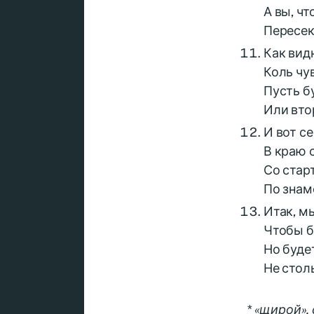
А вы, чт
Пересек
Как вид
Коль чу
Пусть б
Или вто
И вот с
В краю 
Со стар
По знам
Итак, м
Чтобы б
Но буде
Не стол
* «щирой»,