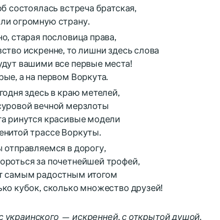
об состоялась встреча братская,
ли огромную страну.
но, старая пословица права,
вство искренне, то лишни здесь слова
удут вашими все первые места!
рые, а на первом Воркута.
егодня здесь в краю метелей,
суровой вечной мерзлоты
та ринутся красивые модели
енитой трассе Воркуты.
ы отправляемся в дорогу,
ороться за почетнейшей трофей,
т самым радостным итогом
ько кубок, сколько множество друзей!
 с украинского — искренней, с открытой душой.