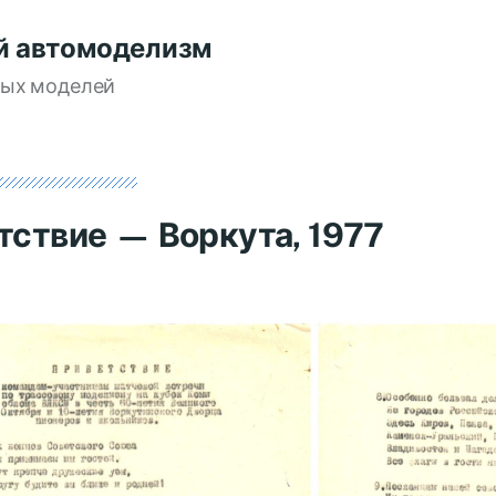
й автомоделизм
вых моделей
тствие — Воркута, 1977