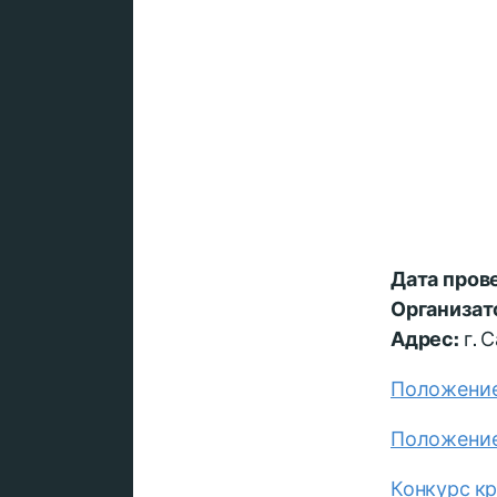
Дата пров
Организат
Адрес:
г. С
Положение
Положение
Конкурс к