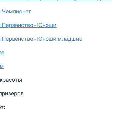
 Чемпионат
 Первенство – Юноши
 Первенство – Юноши младшие
ие
ом
 красоты
призеров
т: