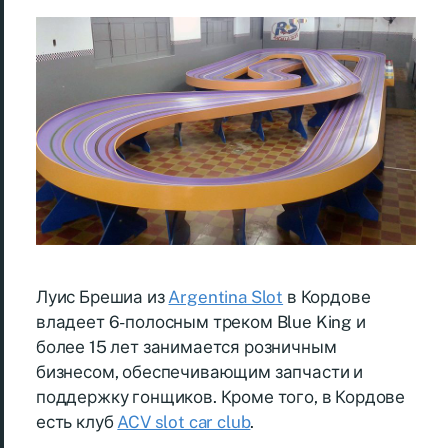
Луис Брешиа из
Argentina Slot
в Кордове
владеет 6-полосным треком Blue King и
более 15 лет занимается розничным
бизнесом, обеспечивающим запчасти и
поддержку гонщиков. Кроме того, в Кордове
есть клуб
ACV slot car club
.