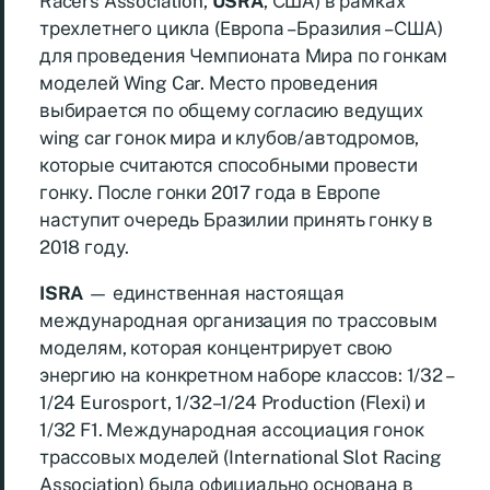
Racers Association,
USRA
, США) в рамках
трехлетнего цикла (Европа – Бразилия – США)
для проведения Чемпионата Мира по гонкам
моделей Wing Car. Место проведения
выбирается по общему согласию ведущих
wing car гонок мира и клубов/автодромов,
которые считаются способными провести
гонку. После гонки 2017 года в Европе
наступит очередь Бразилии принять гонку в
2018 году.
ISRA
— единственная настоящая
международная организация по трассовым
моделям, которая концентрирует свою
энергию на конкретном наборе классов: 1/32 –
1/24 Eurosport, 1/32–1/24 Production (Flexi) и
1/32 F1. Международная ассоциация гонок
трассовых моделей (International Slot Racing
Association) была официально основана в