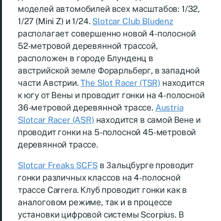
моделей автомобилей всех масштабов: 1/32,
1/27 (Mini Z) и 1/24.
Slotcar Club Bludenz
располагает совершенно новой 4-полосной
52-метровой деревянной трассой,
расположен в городе Блунденц в
австрийской земле Форарльберг, в западной
части Австрии.
The Slot Racer (TSR)
находится
к югу от Вены и проводит гонки на 4-полосной
36-метровой деревянной трассе.
Austria
Slotcar Racer (ASR)
находится в самой Вене и
проводит гонки на 5-полосной 45-метровой
деревянной трассе.
Slotcar Freaks SCFS
в Зальцбурге проводит
гонки различных классов на 4-полосной
трассе Carrera. Клуб проводит гонки как в
аналоговом режиме, так и в процессе
установки цифровой системы Scorpius. В