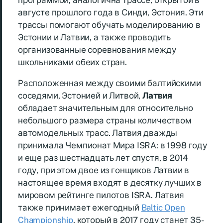
программой, аналогична трассе, открытой в
августе прошлого года в Синди, Эстония. Эти
трассы помогают обучать моделированию в
Эстонии и Латвии, а также проводить
организованные соревнования между
школьниками обеих стран.
Расположенная между своими балтийскими
соседями, Эстонией и Литвой,
Латвия
обладает значительным для относительно
небольшого размера страны количеством
автомодельных трасс. Латвия дважды
принимала Чемпионат Мира ISRA: в 1998 году
и еще раз шестнадцать лет спустя, в 2014
году, при этом двое из гонщиков Латвии в
настоящее время входят в десятку лучших в
мировом рейтинге пилотов ISRA. Латвия
также принимает ежегодный
Baltic Open
Championship
, который в 2017 году станет 35-