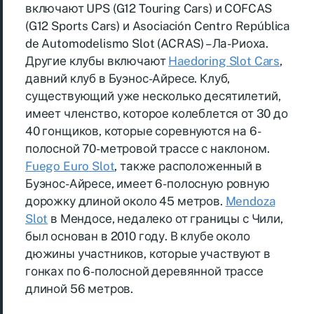
включают UPS (G12 Touring Cars) и COFCAS
(G12 Sports Cars) и Asociación Centro República
de Automodelismo Slot (ACRAS) – Ла-Риоха.
Другие клубы включают
Haedoring Slot Cars
,
давний клуб в Буэнос-Айресе. Клуб,
существующий уже несколько десятилетий,
имеет членство, которое колеблется от 30 до
40 гонщиков, которые соревнуются на 6-
полосной 70-метровой трассе с наклоном.
Fuego Euro Slot
, также расположенный в
Буэнос-Айресе, имеет 6-полосную ровную
дорожку длиной около 45 метров.
Mendoza
Slot
в Мендосе, недалеко от границы с Чили,
был основан в 2010 году. В клубе около
дюжины участников, которые участвуют в
гонках по 6-полосной деревянной трассе
длиной 56 метров.