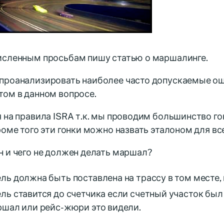
исленным просьбам пишу статью о маршалинге.
проанализировать наиболее часто допускаемые ош
том в данном вопросе.
 на правила ISRA т.к. мы проводим большинство го
роме того эти гонки можно назвать эталоном для вс
 и чего не должен делать маршал?
ль должна быть поставлена на трассу в том месте, 
ль ставится до счетчика если счетный участок был
ршал или рейс-жюри это видели.