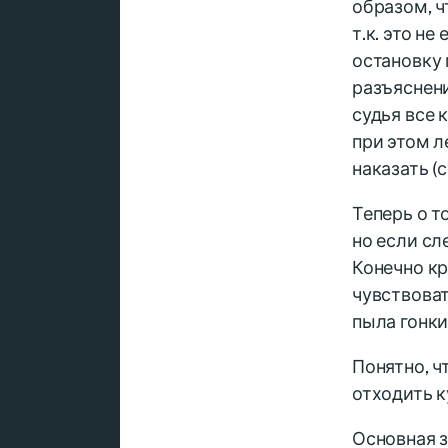
образом, ч
т.к. это н
остановку 
разъяснени
судья все 
при этом л
наказать (
Теперь о т
но если сл
Конечно кр
чувствоват
пыла гонки
Понятно, ч
отходить к
Основная з