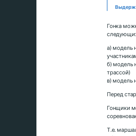
Выдержк
Гонка може
следующих
а) модель 
участника
б) модель 
трассой)
в) модель 
Перед стар
Гонщики мо
соревнован
Т.е. марша