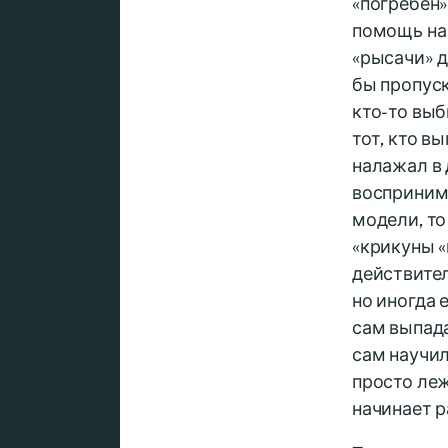
«погребен»
помощь на 
«рысачи» д
бы пропуск
кто-то выб
тот, кто в
налажал в 
воспринима
модели, то
«крикуны «
действител
но иногда 
сам выпада
сам научил
просто леж
начинает р