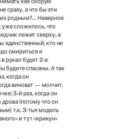
ринимать как скорую
е сразу, а что бы эти
 к их родным?… Наверное
к уже сложилось, что
бидчик лежит сверху, а
Вы единственный, кто не
адо смириться и
 в руках будет 2-е
Вы будете спасены. А так
з, когда он
когда виноват — молчит,
ке; 3-й раз, когда он
дрова (потому что он
ым) т.к. 3-тья модель
вного» и тут «крикун»