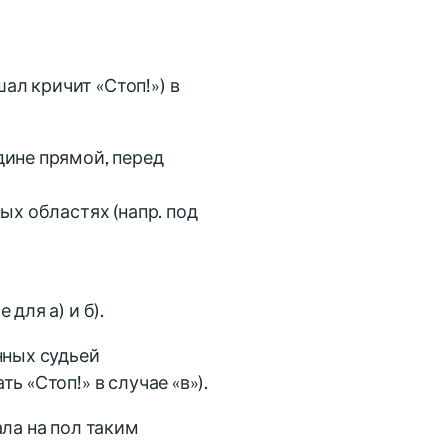
л кричит «Стоп!») в
дине прямой, перед
ых областях (напр. под
для а) и б).
нных судьей
 «Стоп!» в случае «в»).
ала на пол таким