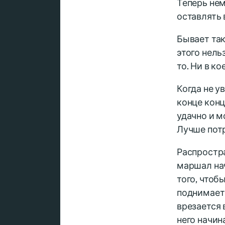
Теперь нем
оставлять 
Бывает так
этого нель
то. Ни в к
Когда не у
конце конц
удачно и м
Лучше пот
Распростр
маршал нач
того, чтоб
поднимает 
врезается 
него начин