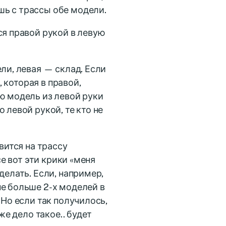
шь с трассы обе модели.
ся правой рукой в левую
ли, левая — склад. Если
, которая в правой,
ю модель из левой руки
 левой рукой, те кто не
вится на трассу
се вот эти крики «меня
делать. Если, например,
не больше 2-х моделей в
 Но если так получилось,
же дело такое.. будет