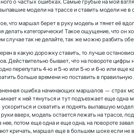
ного о частых ошибках. Самые грубые на мой взгл
выпавшие модели на трассе и ставить модели не в 
ое, что маршал берет в руку модель и тянет её вд
зя делать категорически! Такое ощущение, что он х
оем случае так не делайте, так же можно разбить об
верен в какую дорожку ставить, то лучше остановис
ов. Действительно бывает, что на повороте цифры 
одно перепутать 4-ю и 5-ю или 5-ю и 6-ю или еще 
ратить больше времени но поставить в правильную
аненная ошибка начинающих маршалов — страх мо
инает к ней тянуться и тут подъезжает еще одна 
ы ускориться и схватить и поднять выпавшую модел
руки вверх, модель остается лежать на трассе, 
в нее, потом еще одна и еще одна, на повороте завал
ают кричать, маршал еще в большем шоке если не в 