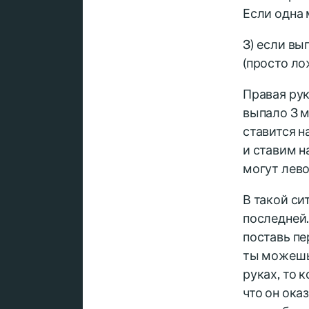
Если одна 
3) если вы
(просто ло
Правая рук
выпало 3 мо
ставится н
и ставим н
могут лево
В такой си
последней.
поставь пе
ты можешь 
руках, то 
что он ока