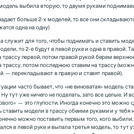
модель выбила вторую, то двумя руками поднимае
падает больше 2-х моделей, то все они складывают
жатся одна на одну)
а служит для того, чтобы поднимать и ставить моде
дели, то 2-е будут в левой руке и одна в правой. Та
а трассу первой, потом правой рукой берем верхню
а трассу, потом последнюю ставим на трассу (можно
й — перекладывают в правую и ставят правой).
туации часто бывает, что «не виноватая» модель ста
 Ну тут уже ничего не поделать, зато все целые. И в
рвого» — это глупости. Иногда конечно это можно с
ставить модели в трассу обеими руками и у тебя 
конечно можно поставить первым того, кого выбили.
зался в левой руке и выпала третья модель, то тут у