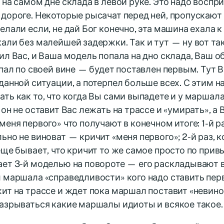
 на самом дне склада в левой руке. Это надо восп
дороге. Некоторые рысачат перед ней, пропускают н
елали если, не дай Бог конечно, эта машина ехала
али без малейшей задержки. Так и тут — ну вот та
ил Вас, и Ваша модель попала на дно склада, Ваш о
ыпал по своей вине — будет поставлен первым. Тут 
данной ситуации, а потерпел больше всех. С этим н
ть как то, что когда Вы сами выпадете и у маршала
 он не оставит Вас лежать на трассе и «умирать», а 
меня первого» что получают в конечном итоге: 1-й ра
ьно не виноват — кричит «меня первого»; 2-й раз, 
еще бывает, что кричит то же самое просто по привыч
ет 3-й моделью на повороте — его раскладывают в 
 маршала «справедливости» кого надо ставить перв
ит на трассе и ждет пока маршал поставит «невино
азрываться какие маршалы идиоты и всякое такое.