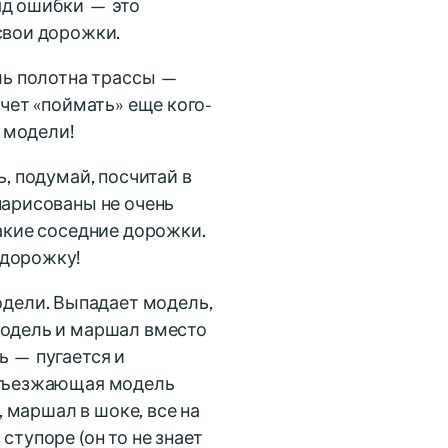
яд ошибки — это
свои дорожки.
оль полотна трассы —
очет «поймать» еще кого-
е модели!
ь, подумай, посчитай в
нарисованы не очень
какие соседние дорожки.
 дорожку!
дели. Выпадает модель,
модель и маршал вместо
ь — пугается и
подъезжающая модель
, маршал в шоке, все на
ступоре (он то не знает