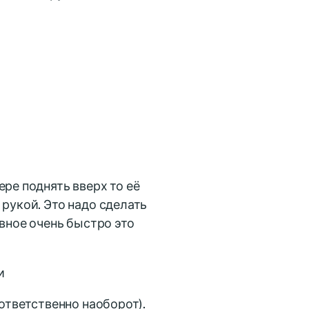
ре поднять вверх то её
 рукой. Это надо сделать
авное очень быстро это
и
оответственно наоборот).