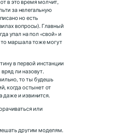
лот в это время молчит,
альти за нелегальную
описано но есть
вилах вопросы). Главный
да упал на пол «свой» и
, то маршала тоже могут
стину в первой инстанции
вряд ли назовут.
вильно, то ты будешь
й, когда остынет от
да даже и извинится.
ворачиваться или
 мешать другим моделям.