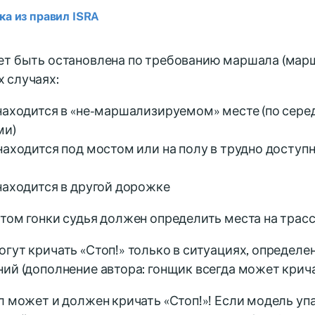
а из правил ISRA
т быть остановлена по требованию маршала (марша
 случаях:
находится в «не-маршализируемом» месте (по сере
ми)
находится под мостом или на полу в трудно доступн
находится в другой дорожке
том гонки судья должен определить места на трассе 
гут кричать «Стоп!» только в ситуациях, определе
ий (дополнение автора: гонщик всегда может кричать
л может и должен кричать «Стоп!»! Если модель уп