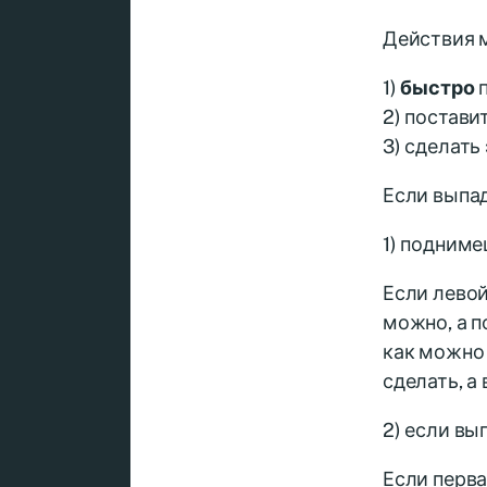
Действия 
1)
быстро
п
2) постави
3) сделать
Если выпад
1) подним
Если левой
можно, а п
как можно 
сделать, а
2) если в
Если перва