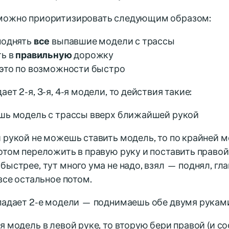
можно приоритизировать следующим образом:
однять
все
выпавшие модели с трассы
ть в
правильную
дорожку
 это по возможности быстро
ает 2-я, 3-я, 4-я модели, то действия такие:
ешь модель с трассы вверх ближайшей рукой
 рукой не можешь ставить модель, то по крайней ме
отом переложить в правую руку и поставить правой
быстрее, тут много ума не надо, взял — поднял, гл
 все остальное потом.
ыпадает 2-е модели — поднимаешь обе двумя рукам
я модель в левой руке, то вторую бери правой (и с