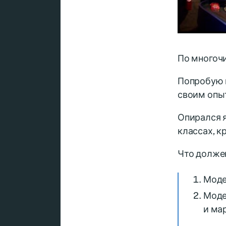
По многоч
Попробую 
своим опы
Опирался я
классах, к
Что должен
Моде
Моде
и ма