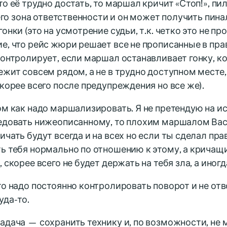
то её трудно достать, то маршал кричит «Стоп!», пи
е его зона ответственности и он может получить пин
гонки (это на усмотрение судьи, т.к. четко это не пр
е, что рейс жюри решает все не прописанные в пра
контролирует, если маршал останавливает гонку, ког
ежит совсем рядом, а не в трудно доступном месте
скорее всего после предупреждения но все же).
ом как надо маршализировать. Я не претендую на и
едовать нижеописанному, то плохим маршалом Вас 
ичать будут всегда и на всех но если ты сделал пра
ь тебя нормально по отношению к этому, а кричащи
, скорее всего не будет держать на тебя зла, а иног
то надо постоянно контролировать поворот и не от
уда-то.
адача — сохранить технику и, по возможности, не