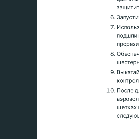
защитит
Запусти
Использ
подшпин
прорези
Обеспеч
шестерн
Выкатай
контрол
После д
аэрозол
щетках 
следующ