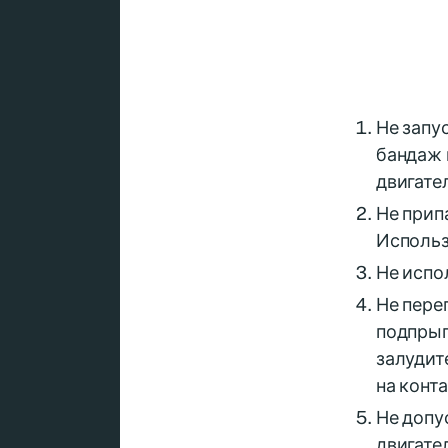
Не запу
бандаж 
двигател
Не прип
Использ
Не испо
Не пере
подпрыг
залудит
на конт
Не допу
двигате