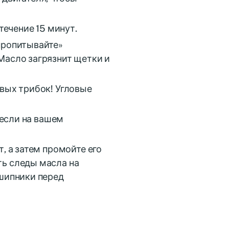
течение 15 минут.
пропитывайте»
Масло загрязнит щетки и
овых трибок! Угловые
 если на вашем
, а затем промойте его
ть следы масла на
дшипники перед