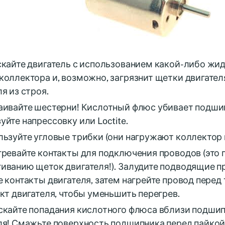
скайте двигатель с использованием какой-либо жид
коллектора и, возможно, загрязнит щетки двигателя
я из строя.
аивайте шестерни! Кислотный флюс убивает подши
уйте напрессовку или Loctite.
льзуйте угловые трибки (они нагружают коллектор 
гревайте контакты для подключения проводов (это 
иванию щеток двигателя!). Залудите подводящие п
е контакты двигателя, затем нагрейте провод перед 
акт двигателя, чтобы уменьшить перегрев.
скайте попадания кислотного флюса вблизи подши
ля! Смажьте поверхность подшипника перед пайкой 