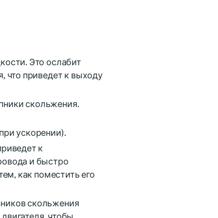
кости. Это ослабит
, что приведет к выходу
пники скольжения.
при ускорении).
приведет к
ровода и быстро
тем, как поместить его
пников скольжения
двигателя, чтобы