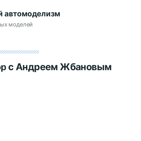
й автомоделизм
вых моделей
op с Андреем Жбановым