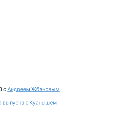
3 с
Андреем Жбановым
а выпуска с Куанышем