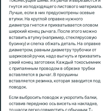
токонесущей шины. Их рычаги вырезаются и
гнутся из подходящего листового материала.
Лучше, если в них предусмотрены осевые
втулки. На круглой оправке нужного
диаметра гнется и прихватывается оловом
широкий конец рычага. После этого можно
вставить втулку (например, стеклярусовую
бусинку) и слегка обжать деталь. На оправке
диаметром, равным диаметру трубочки от
шариковой ручки, надо выгнуть и прихватить
узкий конец заготовки. Каждый токосъемник
с припаянным проводом в обрезке трубки
вставляется в рычаг. В проушины
вставляется резинка, которая заводится под
поводок.
Если выбросить поводок и укоротить балки,
оставив переднюю ось висеть на накладке,
то шасси легко совместить с обычным Т-