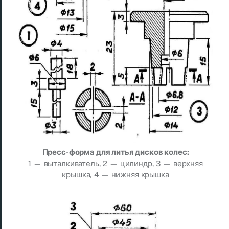
Пресс-форма для литья дисков колес:
1 — выталкиватель, 2 — цилиндр, 3 — верхняя
крышка, 4 — нижняя крышка