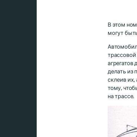
В этом но
могут быть
Автомобиль
трассовой
агрегатов
делать из 
склеив их,
тому, что
на трассе.