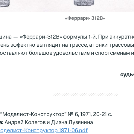
«Феррари- 312B»
ина — «Феррари- 312B» формулы 1-й. При аккурат
нь эффектно выглядит на трассе, а гонки трассов
оставляют большое удовольствие и спортсменам 
судь
“Моделист-Конструктор” № 6, 1971, 20-21 с.
а:
Андрей Колегов и Диана Лузянина
оделист-Конструктор 1971-06.pdf