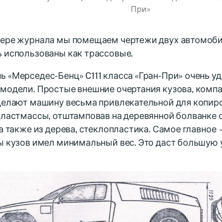
При»
мере журнала мы помещаем чертежи двух автомоби
 использованы как трассовые.
 «Мерседес-Бенц» C111 класса «Гран-При» очень у
 модели. Простые внешние очертания кузова, комп
 делают машину весьма привлекательной для копир
пластмассы, отштамповав на деревянной болванке 
 а также из дерева, стеклопластика. Самое главное
бы кузов имел минимальный вес. Это даст большую