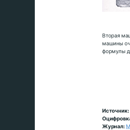
Вторая маш
машины оче
формулы д
Источник:
Оцифровк
Журнал:
М