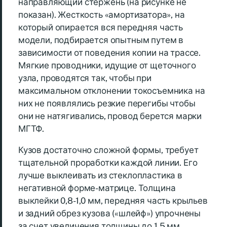
направляющий стержень (на рисунке не
показан). Жесткость «амортизатора», на
который опирается вся передняя часть
модели, подбирается опытным путем в
зависимости от поведения копии на трассе.
Мягкие проводники, идущие от щеточного
узла, проводятся так, чтобы при
максимальном отклонении токосъемника на
них не появлялись резкие перегибы чтобы
они не натягивались, провод берется марки
МГТФ.
Кузов достаточно сложной формы, требует
тщательной проработки каждой линии. Его
лучше выклеивать из стеклопластика в
негативной форме-матрице. Толщина
выклейки 0,8-1,0 мм, передняя часть крыльев
и задний обрез кузова («шлейф») упрочнены
за счет увеличения толщины до 1,5 мм.