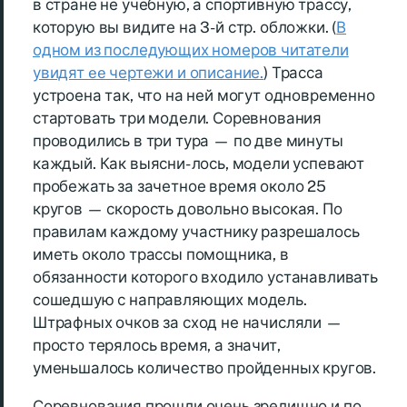
в стране не учебную, а спортивную трассу,
которую вы видите на 3-й стр. обложки. (
В
одном из последующих номеров читатели
увидят ee чертежи и описание.
) Трасса
устроена так, что на ней могут одновременно
стартовать три модели. Соревнования
проводились в три тура — по две минуты
каждый. Как выясни- лось, модели успевают
пробежать за зачетное время около 25
кругов — скорость довольно высокая. По
правилам каждому участнику разрешалось
иметь около трассы помощника, в
обязанности которого входило устанавливать
сошедшую с направляющих модель.
Штрафных очков за сход не начисляли —
просто терялось время, а значит,
уменьшалось количество пройденных кругов.
Соревнования прошли очень зрелищно и по-