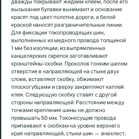
дважды покрывают жидким клеем, после его
высыхания булавки вынимают и основание
красят под цвет полотна дороги, а белой
краской наносят разграничительные линии.
Для фиксации токопроводящих шин,
выполненных из медного провода толщиной
1 мм без изоляции, из выпрямленных
канцелярских скрепок заготавливают
кронштейны-скобки. Проколов тонким шилом
отверстие в направляющей на стыке двух
слоев, вставляют скобку, обжимают
плоскогубцами и сверху закрепляют каплей
клея. Следующую скобку ставят с другой
стороны направляющей. Расстояние между
точками крепления шины не должно
превышать 50 мм. Токонесущие провода
припаивают к скобкам на уровне верхнего
края направляющей, стыки шин — внахлест,