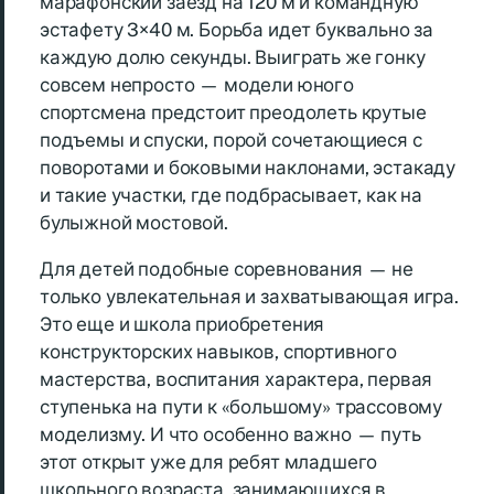
марафонский заезд на 120 м и командную
эстафету 3×40 м. Борьба идет буквально за
каждую долю секунды. Выиграть же гонку
совсем непросто — модели юного
спортсмена предстоит преодолеть крутые
подъемы и спуски, порой сочетающиеся с
поворотами и боковыми наклонами, эстакаду
и такие участки, где подбрасывает, как на
булыжной мостовой.
Для детей подобные соревнования — не
только увлекательная и захватывающая игра.
Это еще и школа приобретения
конструкторских навыков, спортивного
мастерства, воспитания характера, первая
ступенька на пути к «большому» трассовому
моделизму. И что особенно важно — путь
этот открыт уже для ребят младшего
школьного возраста, занимающихся в