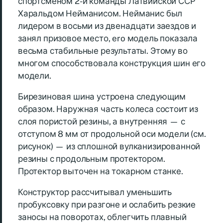
спортсменом 2-й команды Латвийской ССР
Харальдом Нейманисом. Нейманис был
лидером в восьми из двенадцати заездов и
занял призовое место, ero модель показала
весьма стабильные результаты. Этому во
многом способствовала конструкция шин его
модели.
Бирезиновая шина устроена следующим
образом. Наружная часть колеса состоит из
слоя пористой резины, а внутренняя — с
отступом 8 мм от продольной оси модели (см.
рисунок) — из сплошной вулканизированной
резины с продольным протектором.
Протектор выточен на токарном станке.
Конструктор рассчитывал уменьшить
пробуксовку при разгоне и ослабить резкие
заносы на поворотах, облегчить плавный