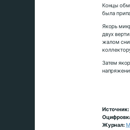
Концы обм
была припа
Якорь микр
двух верти
жалом сни
коллектор
Затем якор
напряжение
Источник:
Оцифровк
Журнал:
М