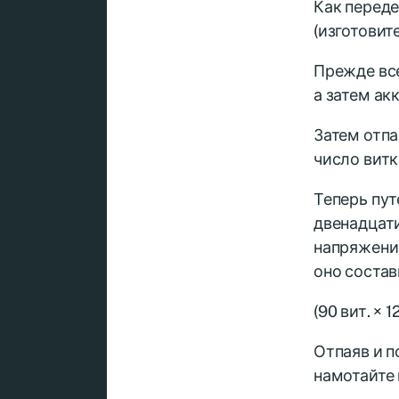
Как переде
(изготовит
Прежде вс
а затем ак
Затем отпа
число витк
Теперь пут
двенадцати
напряжение
оно состав
(90 вит. × 1
Отпаяв и 
намотайте 