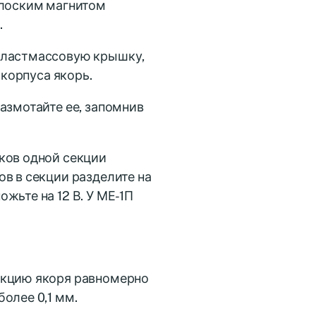
плоским магнитом
.
 пластмассовую крышку,
 корпуса якорь.
азмотайте ее, запомнив
ков одной секции
в в секции разделите на
жьте на 12 В. У МЕ-1П
екцию якоря равномерно
олее 0,1 мм.