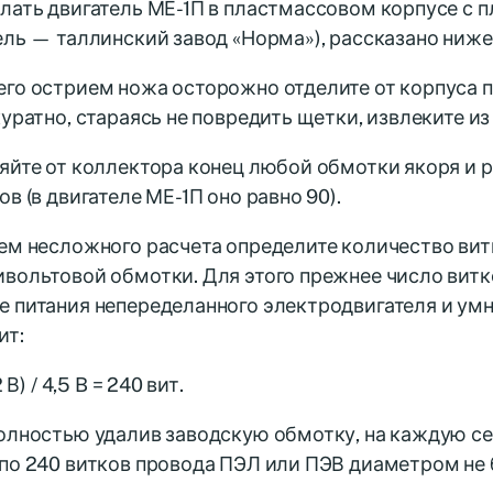
лать двигатель ΜΕ-1Π в пластмассовом корпусе с 
ель — таллинский завод «Норма»), рассказано ниже
его острием ножа осторожно отделите от корпуса
куратно, стараясь не повредить щетки, извлеките из
яйте от коллектора конец любой обмотки якоря и р
ов (в двигателе МЕ-1П оно равно 90).
ем несложного расчета определите количество вит
вольтовой обмотки. Для этого прежнее число витко
 питания непеределанного электродвигателя и умно
ит:
2 В) / 4,5 B = 240 вит.
полностью удалив заводскую обмотку, на каждую с
по 240 витков провода ПЭЛ или ПЭВ диаметром не б