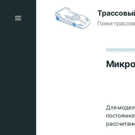
Трассовы
Гонки трассо
Микроэ
Для модел
постоянног
рассчитанн