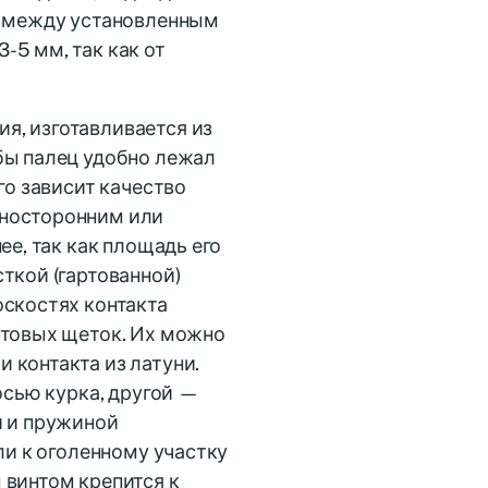
ор между установленным
-5 мм, так как от
я, изготавливается из
бы палец удобно лежал
го зависит качество
дносторонним или
ее, так как площадь его
ткой (гартованной)
оскостях контакта
итовых щеток. Их можно
 контакта из латуни.
осью курка, другой —
и и пружиной
ли к оголенному участку
 винтом крепится к