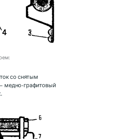
оем:
сток со снятым
 — медно-графитовый
.