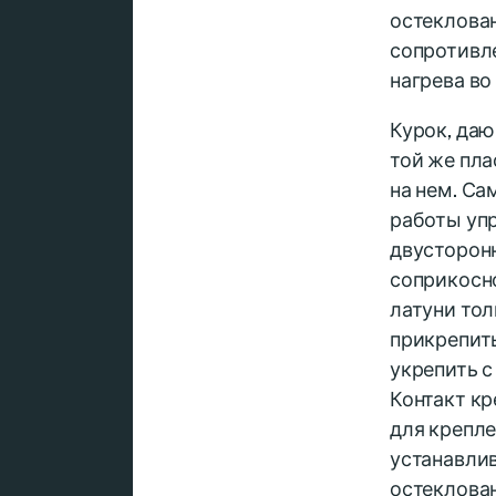
остеклован
сопротивле
нагрева во
Курок, даю
той же пла
на нем. Са
работы уп
двусторонн
соприкосно
латуни тол
прикрепить
укрепить с
Контакт кр
для крепле
устанавлив
остеклован