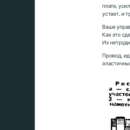
плате, уси
устает, и 
Ваше управ
Как это сд
Их нетрудн
Провод, ид
эластичным