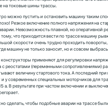
е на токовые шины трассы.
тро можно пустить и остановить машину таким спо
плохо! Резкое включение полного напряжения на ст
аварии. Невозможность плавной, но оперативной р
 тому, что приходится вести по трассе машину ры
льшой скорости очень трудно проходить повороты
где машину не только заносит, но и совсем выбрасы
 конструкторы применяют для регулировки напря
 с реостатами (переменными сопротивлениями) раз
тывают величину стартового тока. А последний при 
т и у современных специальных моторчиков для т
15 а. В результате при частом включении и выключ
регорает.
но сделать, чтобы подобные аварии на трассе бы