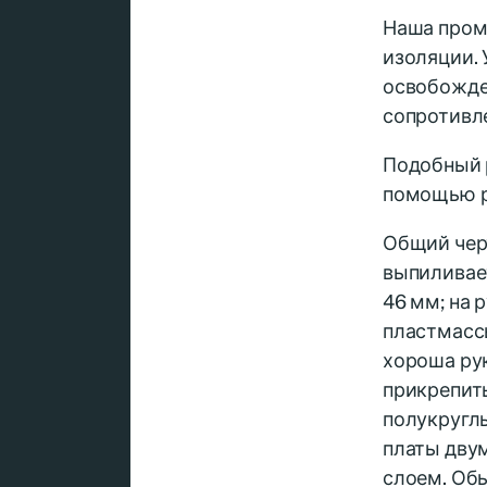
Наша пром
изоляции. 
освобожде
сопротивле
Подобный р
помощью р
Общий черт
выпиливае
46 мм; на 
пластмассы
хороша рук
прикрепить
полукруглы
платы двум
слоем. Обы