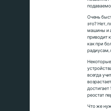
подаваемо
Очень быс
это? Нет, 
машины и 
приводит к
как при бо
радиусам, 
Некоторые
устройства
всегда учи
возрастае
достигает 
реостат пе
Что же нуж