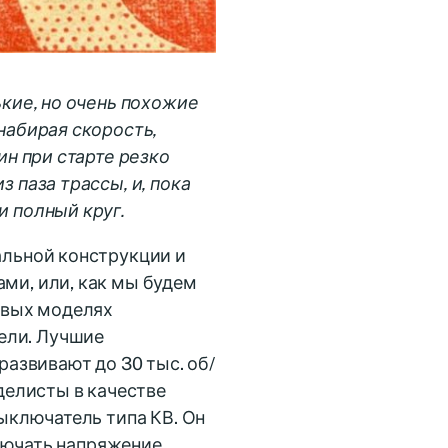
ькие, но очень похожие
набирая скорость,
ин при старте резко
 паза трассы, и, пока
и полный круг.
альной конструкции и
ми, или, как мы будем
овых моделях
ели. Лучшие
развивают до 30 тыс. об/
делисты в качестве
ыключатель типа КВ. Он
лючать напряжение,