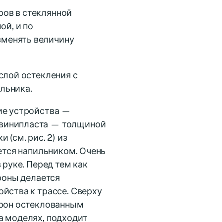
ов в стеклянной
ой, и по
зменять величину
слой остекления с
льника.
ие устройства —
 винипласта — толщиной
(см. рис. 2) из
ается напильником. Очень
 руке. Перед тем как
ороны делается
йства к трассе. Сверху
орон остеклованным
а моделях, подходит