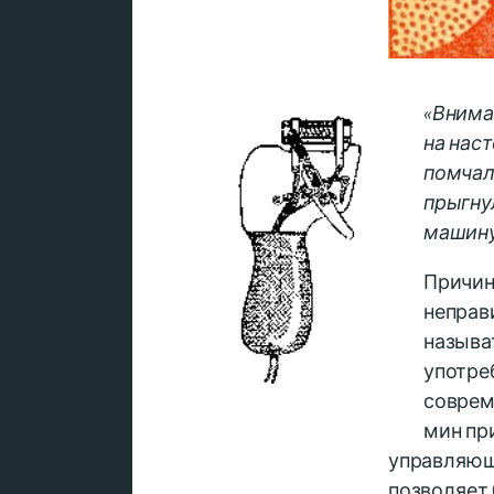
«Внима
на нас
помчал
прыгну
машину
Причин
неправ
называ
употре
соврем
мин пр
управляющ
позволяет 