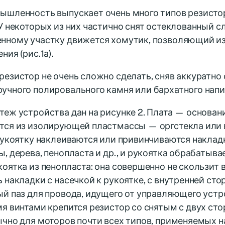
ышленность выпускает очень много типов резистор
У некоторых из них частично снят остеклованный сл
нному участку движется хомутик, позволяющий и
ния (рис.1а).
езистор не очень сложно сделать, сняв аккуратно 
учного полировального камня или бархатного напи
еж устройства дан на рисунке 2. Плата — основан
тся из изолирующей пластмассы — оргстекла или
рукоятку наклеиваются или привинчиваются накладки 
, дерева, пенопласта и др., и рукоятка обрабатыв
оятка из пенопласта: она совершенно не скользит в
 накладки с насечкой к рукоятке, с внутренней ст
й паз для провода, идущего от управляющего устро
я винтами крепится резистор со снятым с двух ст
чно для моторов почти всех типов, применяемых н