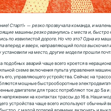
ние! Старт!» — резко прозвучала команда, и мален
тоящие машины резко рванулись с места и, быстро 
ись по извилистой дороге. Но что это? Одна из маш
ла вперед и вверх, направляющий полоз выскочил из
 установили на место, другие модели прошли почт
а подобных аварий чаще всего кроется в нерацион
ильной схеме включения пульта управления машина
ть его, управляющего устройства. Сейчас на трасс
бляются мощные быстрооборотные электродвигат
енные двигатели для трасс потребляют ток до 5а и 
и напряжении на контактах трассы до 16 в. Наши мо
его устройства чаще всего используют обычный в
быстро, с малой потерей времени, включать и вык