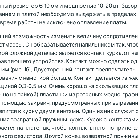
ный резистор 6-10 ом и мощностью 10-20 вт. Заз
нием и платой необходимо выдержать в пределах 3
 время работы не исключено оплавление платы.
щий возможность изменить величину сопротивлени
стмассы. Он обрабатывается напильником так, что
мой сложной деталью является контакт курка, от не
равляющего устройства. Контакт можно сделать о
им (рис. 16), Двусторонний контакт предпочтительн
вения с намоткой больше. Контакт делается из жес
щиной 0,3-0,5 мм. Очень хорошо на скользящих пл
 но не пайкой) пластинки из роторных медно-граф
 помощью закраин, предусмотренных при вырезании
епится к курку двумя винтами. Один из них служит 
ния возвратной пружины курка. Курок с контактам
ается на плате так, чтобы контакты плотно прилега
ного резистора. Другой конец возвратной пружины