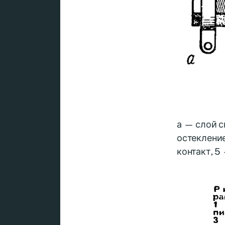
а — слой с
остекление
контакт, 5